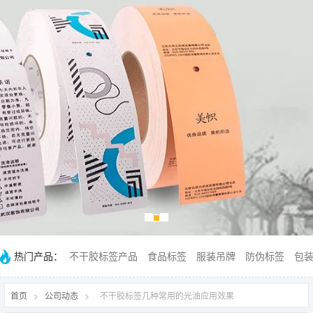
热门产品：
不干胶标签产品
食品标签
服装吊牌
防伪标签
包
首页
>
公司动态
>
不干胶标签几种常用的光油应用效果