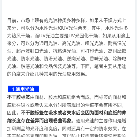
目前，市场上现有的光油种类多种多样，如果从干燥方式上
来分，可以分为水性光油和UV光油两类，其中，水性光油多
为热风干燥，而UV光油主要是UV光固化干燥；如果从用途上
来分，可以分为通用光油、高光光油、哑光光油、耐高温光
油、超声波封口光油、抗粘连光油、可打印光油、高耐摩擦
光油、防水光油、防滑光油、逆向光油、香味光油、除静电
光油、触感光油和食品包装光油等。下面，笔者主要从用途
的角度来介绍几种常用的光油应用效果。
1.通用光油
不干胶标签
由面材、胶水和底纸组合而成，而标签的面材和
底纸在吸收或者失去水分时所表现出的伸缩率会有所不同，
因此，
不干胶标签在吸水或者失水后会因为面材和底纸的伸
缩长度存在差异而出现卷曲现象
。通用光油的主要作用是增
加印刷品的光泽度和亮度，同时还具有一定的防水效果，在
不干胶标签表面印刷光油，可以防止标签因受环境湿度影响