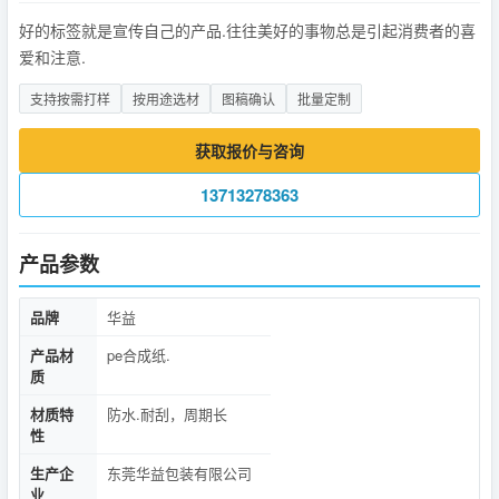
好的标签就是宣传自己的产品.往往美好的事物总是引起消费者的喜
爱和注意.
支持按需打样
按用途选材
图稿确认
批量定制
获取报价与咨询
13713278363
产品参数
品牌
华益
产品材
pe合成纸.
质
材质特
防水.耐刮，周期长
性
生产企
东莞华益包装有限公司
业