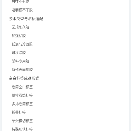
PET不干胶
透明膜不干胶
胶水类型与贴标适配
常规永久胶
加强粘胶
低温与冷藏胶
可移除胶
塑料专用胶
特殊表面用胶
空白标签成品形式
卷筒空白标签
单排卷筒标签
多排卷筒标签
折叠标签
单张模切标签
特殊形状标签